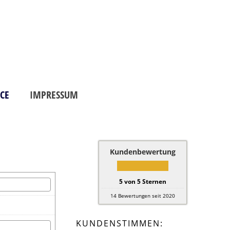
M.S. Finanzkanzlei GmbH
Ihr Versicherungs-und Immobilienmakler
08274 9974114
0170 4712719
ICE
IMPRESSUM
Kundenbewertung
5
von
5
Sternen
14
Bewertungen seit 2020
KUNDENSTIMMEN: